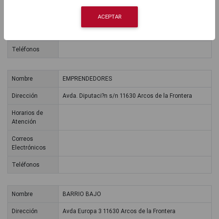
Atención
ACEPTAR
Correos
Electrónicos
Teléfonos
Nombre
EMPRENDEDORES
Dirección
Avda. Diputaci?n s/n 11630 Arcos de la Frontera
Horarios de
Atención
Correos
Electrónicos
Teléfonos
Nombre
BARRIO BAJO
Dirección
Avda Europa 3 11630 Arcos de la Frontera