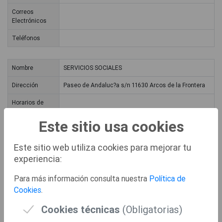
Correos
Electrónicos
Teléfonos
Nombre
SERVICIOS SOCIALES
Dirección
Paseo de Andaluc?a s/n 11630 Arcos de la Frontera
Horarios de
Atención
Este sitio usa cookies
Correos
Electrónicos
Este sitio web utiliza cookies para mejorar tu
Teléfonos
experiencia:
Para más información consulta nuestra
Política de
Nombre
J?DULA
Cookies
.
Dirección
Plaza de Diputaci?n s/n 11620 J?dula
Cookies técnicas
(Obligatorias)
Horarios de