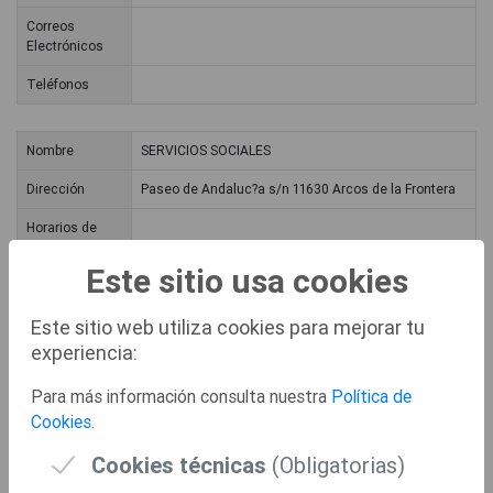
Correos
Electrónicos
Teléfonos
Nombre
SERVICIOS SOCIALES
Dirección
Paseo de Andaluc?a s/n 11630 Arcos de la Frontera
Horarios de
Atención
Este sitio usa cookies
Correos
Electrónicos
Este sitio web utiliza cookies para mejorar tu
Teléfonos
experiencia:
Para más información consulta nuestra
Política de
Nombre
J?DULA
Cookies
.
Dirección
Plaza de Diputaci?n s/n 11620 J?dula
Cookies técnicas
(Obligatorias)
Horarios de