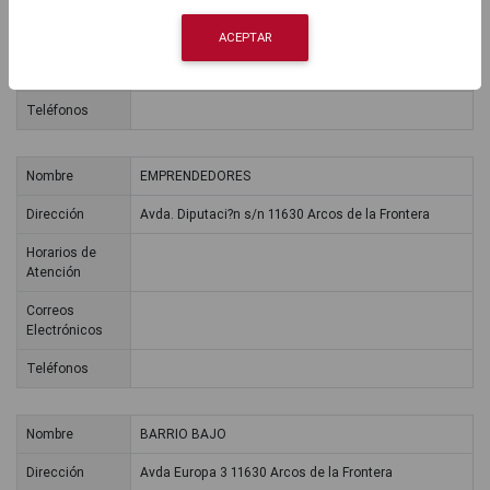
Atención
ACEPTAR
Correos
Electrónicos
Teléfonos
Nombre
EMPRENDEDORES
Dirección
Avda. Diputaci?n s/n 11630 Arcos de la Frontera
Horarios de
Atención
Correos
Electrónicos
Teléfonos
Nombre
BARRIO BAJO
Dirección
Avda Europa 3 11630 Arcos de la Frontera