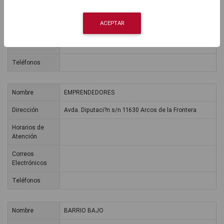
Horarios de
Atención
ACEPTAR
Correos
Electrónicos
Teléfonos
Nombre
EMPRENDEDORES
Dirección
Avda. Diputaci?n s/n 11630 Arcos de la Frontera
Horarios de
Atención
Correos
Electrónicos
Teléfonos
Nombre
BARRIO BAJO