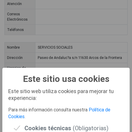
Atención
Correos
Electrónicos
Teléfonos
Nombre
SERVICIOS SOCIALES
Dirección
Paseo de Andaluc?a s/n 11630 Arcos de la Frontera
Horarios de
Atención
Este sitio usa cookies
Correos
Electrónicos
Este sitio web utiliza cookies para mejorar tu
experiencia:
Teléfonos
Para más información consulta nuestra
Política de
Cookies
.
Nombre
J?DULA
Cookies técnicas
(Obligatorias)
Dirección
Plaza de Diputaci?n s/n 11620 J?dula