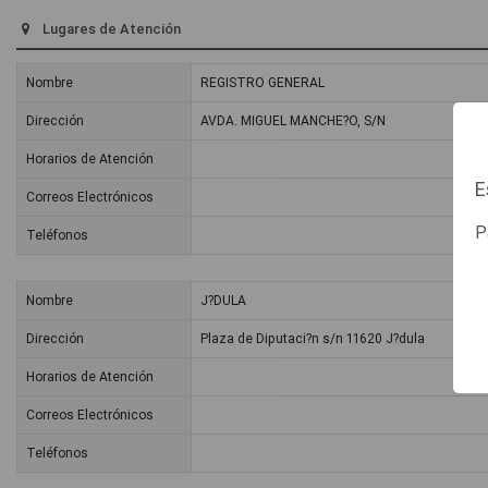
Lugares de Atención
Nombre
REGISTRO GENERAL
Dirección
AVDA. MIGUEL MANCHE?O, S/N
Horarios de Atención
E
Correos Electrónicos
P
Teléfonos
Nombre
J?DULA
Dirección
Plaza de Diputaci?n s/n 11620 J?dula
Horarios de Atención
Correos Electrónicos
Teléfonos