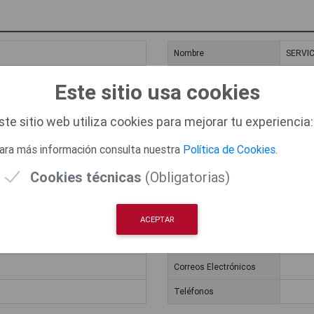
Nombre
SERVIC
Dirección
Paseo 
Este sitio usa cookies
Horarios de Atención
ste sitio web utiliza cookies para mejorar tu experiencia:
Correos Electrónicos
ara más información consulta nuestra
Política de Cookies
.
Teléfonos
Cookies técnicas
(Obligatorias)
Nombre
EMPRE
Dirección
Avda. D
ACEPTAR
Horarios de Atención
Correos Electrónicos
Teléfonos