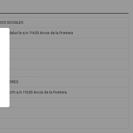
IOS SOCIALES
de Andaluc?a s/n 11630 Arcos de la Frontera
NDEDORES
iputaci?n s/n 11630 Arcos de la Frontera