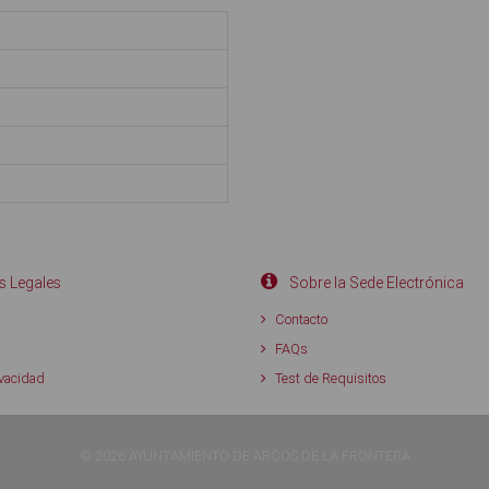
 Legales
Sobre la Sede Electrónica
d
Contacto
FAQs
ivacidad
Test de Requisitos
© 2026 AYUNTAMIENTO DE ARCOS DE LA FRONTERA