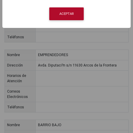
Horarios de
Atención
ACEPTAR
Correos
Electrónicos
Teléfonos
Nombre
EMPRENDEDORES
Dirección
Avda. Diputaci?n s/n 11630 Arcos de la Frontera
Horarios de
Atención
Correos
Electrónicos
Teléfonos
Nombre
BARRIO BAJO