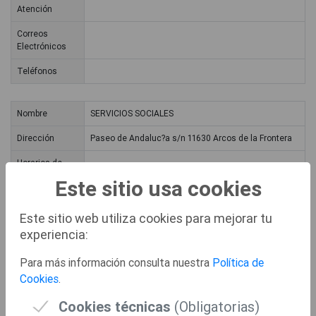
Atención
Correos
Electrónicos
Teléfonos
Nombre
SERVICIOS SOCIALES
Dirección
Paseo de Andaluc?a s/n 11630 Arcos de la Frontera
Horarios de
Atención
Este sitio usa cookies
Correos
Electrónicos
Este sitio web utiliza cookies para mejorar tu
experiencia:
Teléfonos
Para más información consulta nuestra
Política de
Cookies
.
Nombre
J?DULA
Cookies técnicas
(Obligatorias)
Dirección
Plaza de Diputaci?n s/n 11620 J?dula