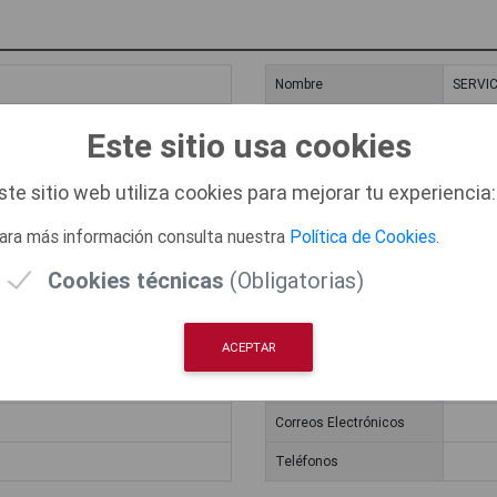
Nombre
SERVIC
Dirección
Paseo 
Este sitio usa cookies
Horarios de Atención
ste sitio web utiliza cookies para mejorar tu experiencia:
Correos Electrónicos
ara más información consulta nuestra
Política de Cookies
.
Teléfonos
Cookies técnicas
(Obligatorias)
Nombre
EMPRE
Dirección
Avda. D
ACEPTAR
Horarios de Atención
Correos Electrónicos
Teléfonos