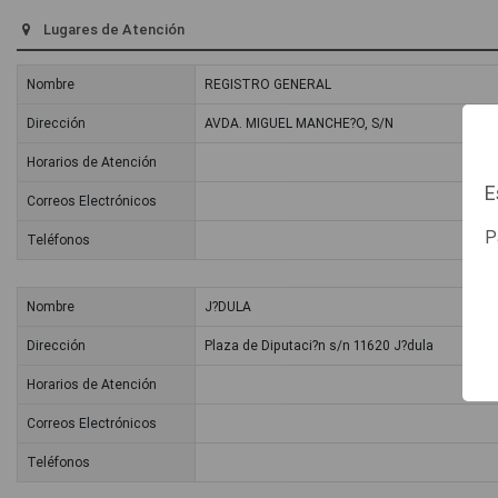
Lugares de Atención
Nombre
REGISTRO GENERAL
Dirección
AVDA. MIGUEL MANCHE?O, S/N
Horarios de Atención
E
Correos Electrónicos
P
Teléfonos
Nombre
J?DULA
Dirección
Plaza de Diputaci?n s/n 11620 J?dula
Horarios de Atención
Correos Electrónicos
Teléfonos