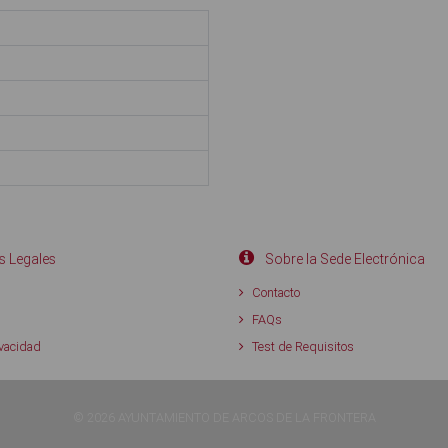
 Legales
Sobre la Sede Electrónica
d
Contacto
FAQs
ivacidad
Test de Requisitos
© 2026 AYUNTAMIENTO DE ARCOS DE LA FRONTERA