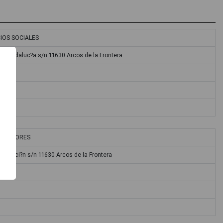
IOS SOCIALES
de Andaluc?a s/n 11630 Arcos de la Frontera
NDEDORES
iputaci?n s/n 11630 Arcos de la Frontera