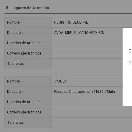
Lugares de Atención
Nombre
REGISTRO GENERAL
Dirección
AVDA. MIGUEL MANCHE?O, S/N
Horarios de Atención
E
Correos Electrónicos
P
Teléfonos
Nombre
J?DULA
Dirección
Plaza de Diputaci?n s/n 11620 J?dula
Horarios de Atención
Correos Electrónicos
Teléfonos