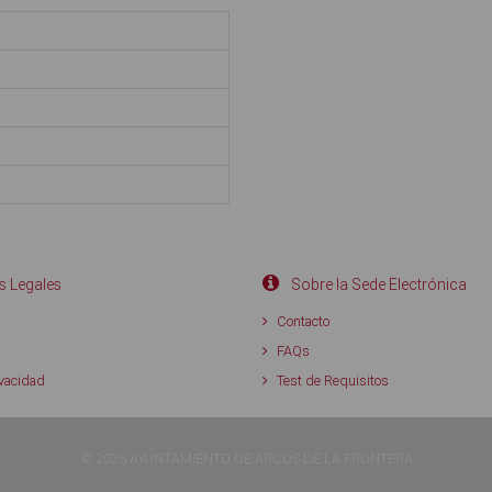
 Legales
Sobre la Sede Electrónica
d
Contacto
FAQs
ivacidad
Test de Requisitos
© 2026 AYUNTAMIENTO DE ARCOS DE LA FRONTERA