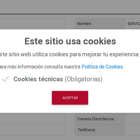
Nombre
SERVIC
Dirección
Paseo 
Este sitio usa cookies
Horarios de Atención
ste sitio web utiliza cookies para mejorar tu experiencia:
Correos Electrónicos
ara más información consulta nuestra
Política de Cookies
.
Teléfonos
Cookies técnicas
(Obligatorias)
Nombre
EMPRE
Dirección
Avda. D
ACEPTAR
Horarios de Atención
Correos Electrónicos
Teléfonos