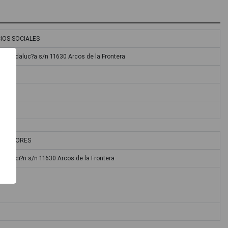
IOS SOCIALES
de Andaluc?a s/n 11630 Arcos de la Frontera
NDEDORES
iputaci?n s/n 11630 Arcos de la Frontera